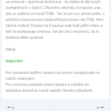
ve smlouvě – grantové doložce je , že sledovat dle kurzů
zveřejněných v řadě C
Úředního věstníku Evropské unie ,
tato je odlišná od kurzů ČNB.
Tak se jen pro jistotu ptám, v
účetnictví jsme povinni přepočítávat kurzem dle ČNB. Není
žádná změna? Dotace na Erasmus mají dojít příští měsíc a
teď se podepisuje smlouva, tak jen chci mít jistotu, že to
budeme dělat správně.
Děkuji
Odpověď:
Pro zobrazení dalšího obsahu se prosím zaregistrujte na
našich stránkách.
Pro možnost pokládat účetní dotazy a nahlížet do
databáze dotazů je nutné zaplatit členský příspěvek.
<
>