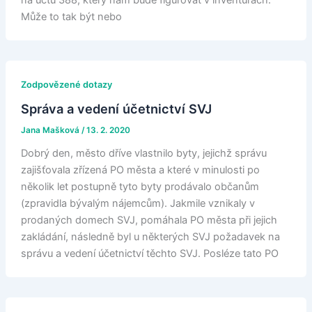
na účtu 388, který nám bude figurovat v inventurách.
Může to tak být nebo
Zodpovězené dotazy
Správa a vedení účetnictví SVJ
Jana Mašková
/
13. 2. 2020
Dobrý den, město dříve vlastnilo byty, jejichž správu
zajišťovala zřízená PO města a které v minulosti po
několik let postupně tyto byty prodávalo občanům
(zpravidla bývalým nájemcům). Jakmile vznikaly v
prodaných domech SVJ, pomáhala PO města při jejich
zakládání, následně byl u některých SVJ požadavek na
správu a vedení účetnictví těchto SVJ. Posléze tato PO