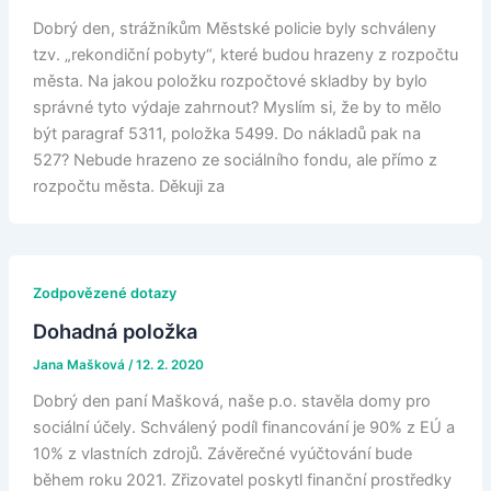
Dobrý den, strážníkům Městské policie byly schváleny
tzv. „rekondiční pobyty“, které budou hrazeny z rozpočtu
města. Na jakou položku rozpočtové skladby by bylo
správné tyto výdaje zahrnout? Myslím si, že by to mělo
být paragraf 5311, položka 5499. Do nákladů pak na
527? Nebude hrazeno ze sociálního fondu, ale přímo z
rozpočtu města. Děkuji za
Zodpovězené dotazy
Dohadná položka
Jana Mašková
/
12. 2. 2020
Dobrý den paní Mašková, naše p.o. stavěla domy pro
sociální účely. Schválený podíl financování je 90% z EÚ a
10% z vlastních zdrojů. Závěrečné vyúčtování bude
během roku 2021. Zřizovatel poskytl finanční prostředky