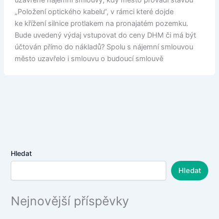
uzavřené nájemní smlouvy, kdy město provádí stavbu
„Položení optického kabelu“, v rámci které dojde
ke křížení silnice protlakem na pronajatém pozemku.
Bude uvedený výdaj vstupovat do ceny DHM či má být
účtován přímo do nákladů? Spolu s nájemní smlouvou
město uzavřelo i smlouvu o budoucí smlouvě
Hledat
Hledat
Nejnovější příspěvky