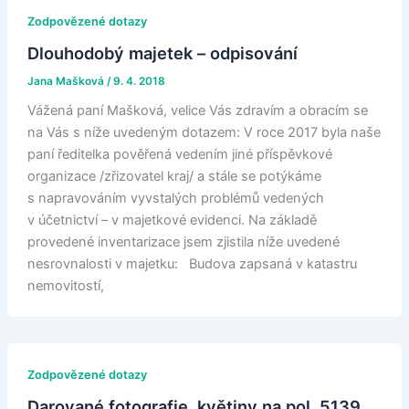
Zodpovězené dotazy
Dlouhodobý majetek – odpisování
Jana Mašková
/
9. 4. 2018
Vážená paní Mašková, velice Vás zdravím a obracím se
na Vás s níže uvedeným dotazem: V roce 2017 byla naše
paní ředitelka pověřená vedením jiné příspěvkové
organizace /zřizovatel kraj/ a stále se potýkáme
s napravováním vyvstalých problémů vedených
v účetnictví – v majetkové evidenci. Na základě
provedené inventarizace jsem zjistila níže uvedené
nesrovnalosti v majetku: Budova zapsaná v katastru
nemovitostí,
Zodpovězené dotazy
Darované fotografie, květiny na pol. 5139