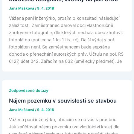
Jana Mašková
/
9. 4. 2018
Vážená paní inženýrko, prosím o konzultaci následující
záležitosti. Zaměstnanec daroval obci vlastnoručně
zhotovené fotografie, dle kterých nechala obec zhotovit
fotoplátna (poř. cena 1 ks 1 tis. kč). Další výdaj s poř.
fotopláten není. Se zaměstnancem bude sepsána
dohoda o přenechání autorských práv. Účtuju na pol. RS
6127, účet 042. Zařadím na 032 (umělecký předmět). Je
Zodpovězené dotazy
Nájem pozemku v souvislosti se stavbou
Jana Mašková
/
9. 4. 2018
Vážená paní inženýrko, obracím se na vás s prosbou.
Jak zaúčtovat nájem pozemku (ve vlastnictví kraje) dle