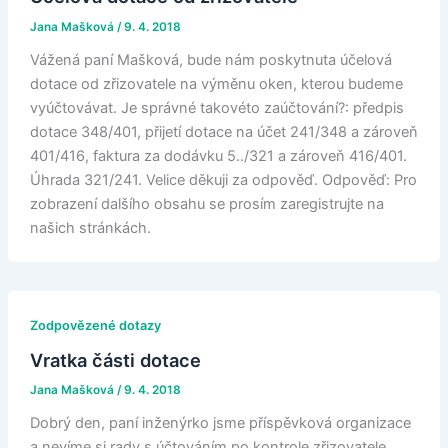
Jana Mašková
/
9. 4. 2018
Vážená paní Mašková, bude nám poskytnuta účelová
dotace od zřizovatele na výměnu oken, kterou budeme
vyúčtovávat. Je správné takovéto zaúčtování?: předpis
dotace 348/401, přijetí dotace na účet 241/348 a zároveň
401/416, faktura za dodávku 5../321 a zároveň 416/401.
Úhrada 321/241. Velice děkuji za odpověď. Odpověď: Pro
zobrazení dalšího obsahu se prosím zaregistrujte na
našich stránkách.
Zodpovězené dotazy
Vratka části dotace
Jana Mašková
/
9. 4. 2018
Dobrý den, paní inženýrko jsme příspěvková organizace
a nevíme si rady s účtováním po kontrole zřizovatele,