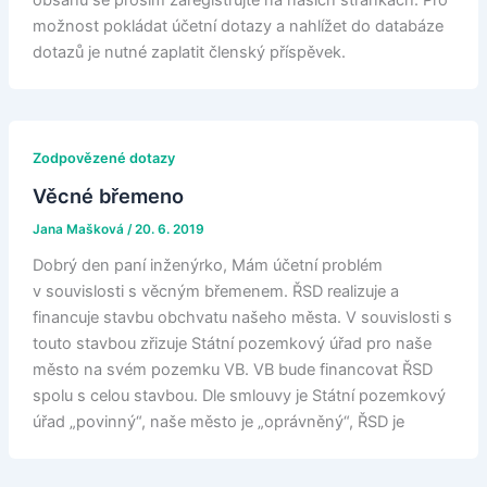
obsahu se prosím zaregistrujte na našich stránkách. Pro
možnost pokládat účetní dotazy a nahlížet do databáze
dotazů je nutné zaplatit členský příspěvek.
Zodpovězené dotazy
Věcné břemeno
Jana Mašková
/
20. 6. 2019
Dobrý den paní inženýrko, Mám účetní problém
v souvislosti s věcným břemenem. ŘSD realizuje a
financuje stavbu obchvatu našeho města. V souvislosti s
touto stavbou zřizuje Státní pozemkový úřad pro naše
město na svém pozemku VB. VB bude financovat ŘSD
spolu s celou stavbou. Dle smlouvy je Státní pozemkový
úřad „povinný“, naše město je „oprávněný“, ŘSD je