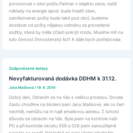
provozovat v obci poštu Partner v objektu obce, tudíž
náklady na energie apod. bude hradit obec,
zaměstnanec pošty bude také pod obcí, budeme
dostávat od pošty nějakou odměnu za provedené
služby, která by měla zčásti pokrýt mzdu. Musíme mít na
tuto činnost živnostenský list? A dále bych potřebovala
Zodpovězené dotazy
Nevyfakturovaná dodávka DDHM k 31.12.
Jana Mašková
/
19. 6. 2019
Dobrý den, Obracím se na Vás s velikou prosbou. Docela
často chodíme na školení paní Jany Maškové, ale co čert
nechtěl, nemůžu na ni najít emailovou adresu. Z tohoto
důvodu se obracím na Vás. Byla jsem na kontrole naší
PO a při kontrole okruhu 558 a 028 jsem samozřejmě